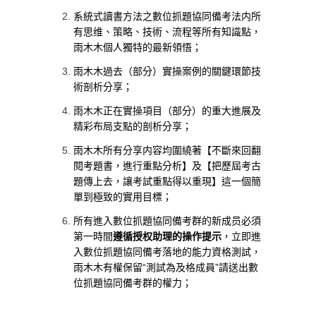
系統式讀書方法之數位抓題協同備考法内所
有思维、策略、技術、流程等所有知識點，
雨木木個人獨特的最新領悟；
雨木木過去（部分）實操案例的關鍵環節技
術剖析分享；
雨木木正在實操項目（部分）的重大進展及
精彩布局支點的剖析分享；
雨木木所有分享内容均圍繞著【不斷來回翻
閱考題書，進行重點分析】及【把歷屆考古
題傳上去，讓考試重點得以重現】這一個簡
單到極致的實用目標；
所有進入數位抓題協同備考群的新成员必須
第一時間
遵循授权助理的操作提示
，立即進
入數位抓題協同備考落地的能力資格測試，
雨木木有權保留“測試為及格成員”請送出數
位抓題協同備考群的權力；