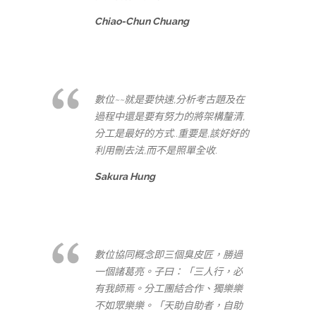
Chiao-Chun Chuang
數位~~就是要快速,分析考古題及在
過程中還是要有努力的將架構釐清,
分工是最好的方式..重要是,該好好的
利用刪去法,而不是照單全收.
Sakura Hung
數位協同概念即三個臭皮匠，勝過
一個諸葛亮。子曰：「三人行，必
有我師焉。分工團結合作、獨樂樂
不如眾樂樂。「天助自助者，自助