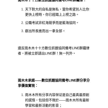
雨木木十十方數位抓題協同備考LINE群鐵律：
天下對大的自私是無私，當你希望別人比你
更快上榜時，你已經踏上上榜之路。
公職考試非紅海競爭而是藍海協同。
獻出所長進而出一拿全部。
違反雨木木十十方數位抓題協同備考LINE群鐵律
者，將被立即請出LINE群！無一列外。
雨木木承諾——數位抓題協同備考LINE群分享分
享價值實現：
雨木木所有分享内容保证是自己最真最原創
的感悟，包括但不限於——雨木木所有最新
學習和最新活動的影音；