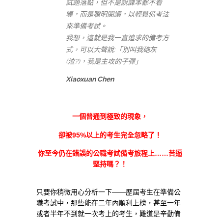
試題落點，但不是說課本都不看
喔，而是聰明閱讀，以輕鬆備考法
來準備考試。
我想，這就是我一直追求的備考方
式，可以大聲說:「別叫我砲灰
(渣?)，我是主攻的子彈」
Xiaoxuan Chen
一個普通到極致的現象，
卻被95%以上的考生完全忽略了！
你至今仍在錯誤的公職考試備考旅程上……苦逼
堅持嗎？！
只要你稍微用心分析一下——歷屆考生在準備公
職考試中，那些能在二年內順利上榜，甚至一年
或者半年不到就一次考上的考生，難道是辛勤備