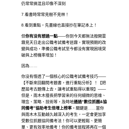
仍常常搞混且印像不深刻
7.看書時常常見樹不見林！
8.看到重點，先畫線也直接抄在筆記本上！
但
你有没有想過一點
——你到今天都無法撥開雲
霧見天日走出公職考試備考迷霧，實現預期的改
變與成功，準備公職考試至今都没有實現困境突
破與上榜機率增加！
因為……
你没有悟透了一個核心的公職考試備考技巧——
【不斷來回翻閱考題書，進行重點分析】！【把
歷屆考古題傳上去，讓考試重點得以重現】——
但是，雨木木擅長把學習来的任何細微的思维、
理念、策略、技術等，及時地
通過“數位抓題&協
同備考”協助考生倍增上榜率
。關鍵是……當你
與雨木木互動越久越深入的考生，一定會更加享
受數位抓題協同備考法！你可以更輕鬆、更簡
單、更有效率地備考！你的備考旅程將再在一個