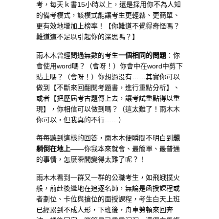
考，每天ｋ書15小時以上，還是採用你不為人知
的備考模式，該模式能讓考生更輕鬆、更簡單、
更有效地增加上榜率！【你難道不覺得奇怪嗎？
難道這不足以引起你的深思嗎？】
雨木木曾經問過無數的考生
一個相同的問題
：你
會使用word嗎？（會呀！）你會中在word中剪下
貼上嗎？（會呀！）你想過没有……其實你可以
做到【不斷來回翻閱考題書，進行重點分析】、
或者【把歷屆考古題傳上去，讓考試重點得以重
現】，你相信可以做到嗎？（這太難了！雨木木
你可以，但我真的不行……）
每每聽到這樣的回答，雨木木便瞬間不明白到
想
躺倒在地上
——你我本來就會、最簡單、最普通
的事情，怎麼瞬間變得太難了呢？！
雨木木看到一群又一群的公職考生，如飛蛾撲火
般，前赴後繼地在追逐名師，無論是函授課程或
者劃位、卡位與搶位的面授課程，考生白天上班
已經累到不成人形，下班後，舟車勞頓來回奔