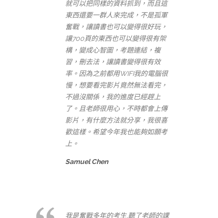
就可以把同樣的資料抓到，而且這
東西還要一群人來完成，不是孤軍
奮戰，讓讀書也可以變得很好玩，
讓700頁的東西也可以變得很有架
構，變成心智圖，考題連結，複
習，刪去法，讓讀書變得很有效
率。因為之前都用WIFI我的電腦很
慢，想要看完影片竟然無法看完，
不過沒關係，我的進度已經趕上
了。且老師很用心，不時都會上傳
影片，有什麼方法就分享，我很喜
歡這樣。希望今年我也能夠如願考
上。
Samuel Chen
我是奮戰多年的考生,聽了老師的課