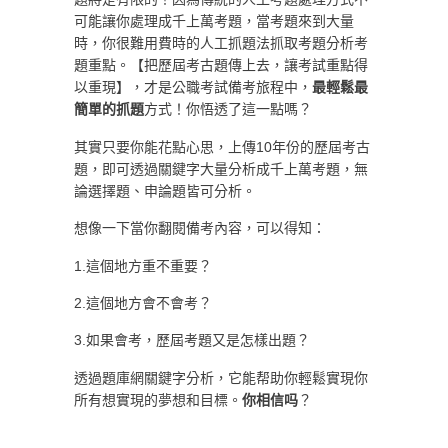
可能讓你處理成千上萬考題，當考題來到大量
時，你很難用費時的人工抓題法抓取考題分析考
題重點。【把歷屆考古題傳上去，讓考試重點得
以重現】，才是公職考試備考旅程中，
最輕鬆最
簡單的抓題
方式！你悟透了這一點嗎？
其實只要你能花點心思，上傳10年份的歷屆考古
題，即可透過關鍵字大量分析成千上萬考題，無
論選擇題、申論題皆可分析。
想像一下當你翻閱備考內容，可以得知：
1.這個地方重不重要？
2.這個地方會不會考？
3.如果會考，歷屆考題又是怎樣出題？
透過題庫網關鍵字分析，它能帮助你輕鬆實現你
所有想實現的夢想和目標。
你相信吗
？