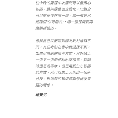
從今晚的課程中收穫到可以善用心
智圖，將架構整個立體化，知道自
己目前正在在哪一層，哪一層是已
經穩固的(可刪去)，哪一層是需要再
繼續補強的。
像我自己就面臨到因為教材編寫不
同，有些考點在書中竟然找不到，
如果用傳統的備考方式，只好貼上
一張又一張的便利貼來補充，翻閱
時還是很零散。但是用數位心智圖
的方式，就可以馬上又架出一個新
分枝，很清楚的知道這與架構及考
題的關係。
楊寶兒