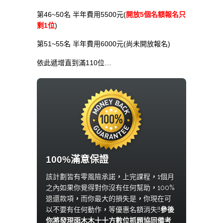
第46~50名 半年費用5500元(
開放5個名額報名只
剩1位
)
第51~55名 半年費用6000元(尚未開放報名)
依此遞增直到滿110位…
100%滿意保證
該計劃皆有零風險承諾
，
上完課程
，
1個月
之內如果你覺得對你沒有任何幫助
，
100%
退還款項
，
而你最大的損失是
，
你現在可
以不要有任何動作
，
等優惠名額消失!!
參後
你將發現雨木木十十方數位抓題協同備考