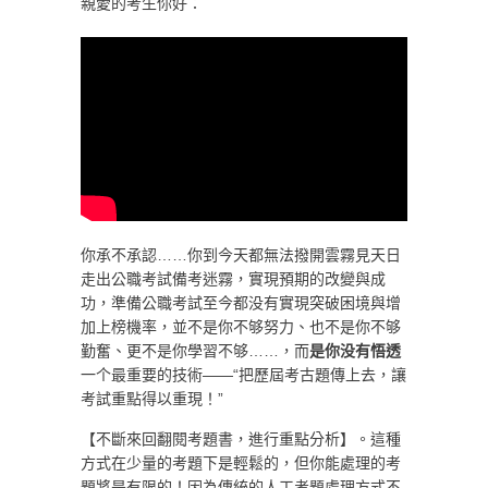
親愛的考生你好：
你承不承認……你到今天都無法撥開雲霧見天日
走出公職考試備考迷霧，實現預期的改變與成
功，準備公職考試至今都没有實現突破困境與增
加上榜機率，並不是你不够努力、也不是你不够
勤奮、更不是你學習不够……，而
是你没有悟透
一个最重要的技術——“把歷屆考古題傳上去，讓
考試重點得以重現！”
【不斷來回翻閱考題書，進行重點分析】。這種
方式在少量的考題下是輕鬆的，但你能處理的考
題將是有限的！因為傳統的人工考題處理方式不