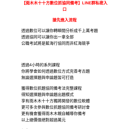
【雨木木十十方數位抓協同備考】
LINE
群
私密入
口
搶先進入流程
透過數位可以讓你轉瞬間分析成千上萬考題
透過協同可以讓你出一拿全部
公職考試將是藍海行協同而非紅海競爭
透過4小時的系列課程
你將學會如何透過數位方式完善考古題
無論選擇題與申論題皆可打造
獲得數位抓題協同備考法完整課程
得知選擇題與申論題出題模式
享有雨木木十十方獨將開發的數位軟體
更可多次參與數位抓題協同備考研討會
更有機會獲得雨木木親自輔導你備考
以上總價值絕對超過萬元