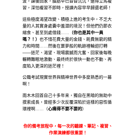
波，課後回家，腦筋早已昏昏沉沉，還得立馬複
習，深怕複習不即時，授課內容早早歸還老師！
這些極度渴望改變、積極上進的考生中，不乏大
量的人其實身處囊中羞澀的境況！但他們仍節衣
縮食、甚至到處借錢……
（你也是其中一員
嗎？！）
也不惜花費大量的金錢、耗費無窮的精
力和時間……然後在噩夢般的軌跡裡輪迴打轉
——迷茫、渴望、現場震撼而亢奮、回家後每晚
輾轉難眠地激動、最终终於很快一動也不動、再
度陷入更深的迷茫裡！
公職考試現實世界與精神世界中多麼熟悉的一幕
啊！
雨木木回首自己十多年来，獨自在黑暗的無助中
摸索成長，曾經多少次反覆深陷於這樣的惡性循
環裡啊……（
心痛得不要不要的
）
你的備考旅程中，每一次的聽課、筆記、複習、
作業演練都很重要！