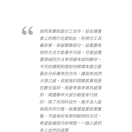
協同其實就是分工合作，這在讀書
會上的施行也是如此，利用分工去
蕪存菁，保留精華部分，這需要有
效的方法才能事半功倍。可是這需
要用相同方法考同樣考試的夥伴。
今天的課程知道如何將課本建立藍
圖去分析備考的方向，讓我有恍然
大悟之感，但是我的問題其實就是
在數位協同，我是考高考資訊處理
的，周遭夥伴大部分都是考行政
的，除了共同科目外，幾乎沒人能
與我共同分擔，結果還是要孤軍奮
戰，不過幸好有學到較快的方式，
希望能縮短分析時間，一個人達到
多人合作的成果