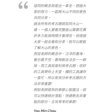
協同的概念就是出一拿全，透過大
家的努力，一起將大山不同的景色
共同分享。
過去所有的考古題就如同大山一
樣，一個人要看完整座山需要花費
許多力氣與時間才看得完，但透過
大家一起去看和分享，就可以輕鬆
了解大山的景色。
而從老師的概念中，汪洋的書海，
看也看不完，要用刪去法去一一剷
除，而工具就是利用考古題，但好
的工具帶你上天堂，爛的工具讓你
一直忙，所以有效分析考古題的方
法非常重要!
例如老師提到的章節心智圖法，就
可以快速統計落點，快速刪去非重
點的部分，主攻常考的章節!
You Min Chou