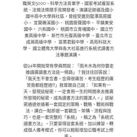
職英文5000、科學方法背單字、國家考試複習系
統、法規法條隨手背開發者，演講足跡遍及國小
國中高中大學與社區，曾經受邀到龍潭高原國
小、 宜蘭礁溪國小、 桃園振聲國中、 平鎮東安
國中、 六和國中、 桃園市立青埔國中、 國立竹
東高級中學、 新竹市光復高級中學 、臺北市立
成淵高級中學 、 苗栗君毅中學 、高苑科技大
學、 國立體育大學與各大社區進行系統式讀書方
法專題演講。
從94年開始常有學員問說：「雨木木為何你要走
推讀廣讀書方法這一條路」？我往往回答說：
「我天生不會念書，念得很痛苦，考生經歷的痛
苦我都經歷過!!!」我曾跟自己說：「如果有一
天，發現這秘密，一定會用一生的時間來去推廣
所發現的秘密，成為讀書方法的擺渡人。」該秘
密通道依循著一套固定的策略、戰略、戰術與戰
法，講白一點即是一套觀念、架構、流程與技
巧，也是一套完整的「系統」，稱之為「系統式
讀書方法」，只要習得這套系統，加以練習，轉
成個人備考模式，你可以輕鬆增加公職考試上榜
率。