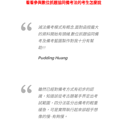
看看參與數位抓題協同備考法的考生怎麼說
減法備考模式有概念,面對函授龐大
的資料開始有頭緒,數位抓題協同備
考及備考藍圖製作對我十分有幫
助!!!
Pudding Huang
雖然已經對備考方式有初步的認
識，知道該從考古題著手界定出考
試範圍，四分法區分出備考的輕重
緩急，可是實際執行起來卻超乎想
像的慢~有夠慢。