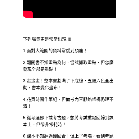
下列場景更是常常出現!!!!
1.面對大範圍的資料常感到頭痛！
2.翻開書不知重點為何，嘗試抓取重點，但怎麼
發現全部是重點！
3.畫畫畫！整本書劃滿了下底線，五顏六色全出
動，書本變化畫布！
4.花費時間作筆記，但備考內容脈絡架構仍理不
清！
5.從考選部下載考古題，想將考試重點回歸到課
本上，但卻非常耗時！
6.課本不知翻過幾回合！但上了考場，看到考題