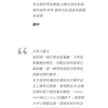
考古題來界定範圍,以數位協同系統
達到省時.效率.事辦功倍,徹底改變備
考習慣.
秦仲
共享力量大
協同是一個打破自我藩籬、不再孤
軍奮戰的概念，而數位協同是將打
破距離，是一群想快速成功取得並
想要目標的夥伴。
本次老師所講述的重點在於夥伴自
主上傳考古題後，使用刪去法(去蕪
存菁的留下應該看的重點)、MIND
MAP與GOOGLE的輔助下，將章節
大中小標畫出後，透過系統分析出