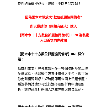
良性的循環裡成長、蛻變、不斷自我超越！
因為雨木木想放大“數位抓題協同備考”
所以邀請你（同頻有緣人）進入
【雨木木十十方數位抓題協同備考】
LINE
群
私密
入口首次向你敞開
【雨木木十十方數位抓題協同備考】lINE群介
绍：
該群組主要引導考生如何在一杯咖啡的時間上傳
多份試卷，透過數位裝置連線進入平台，即可讓
你走到複習到哪！短時間即可查閱上千題考題，
透過參與討論即可進行選擇題解析與申論題解
析，讓你輕鬆打造個人題庫專區與數位筆記。