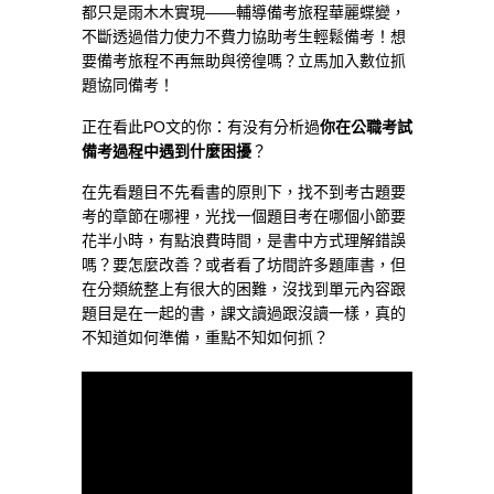
都只是雨木木實現——輔導備考旅程華麗蝶變，
不斷透過借力使力不費力協助考生輕鬆備考！想
要備考旅程不再無助與徬徨嗎？立馬加入數位抓
題協同備考！
正在看此PO文的你：有没有分析過
你在公職考試
備考過程中遇到什麼困擾
？
在先看題目不先看書的原則下，找不到考古題要
考的章節在哪裡，光找一個題目考在哪個小節要
花半小時，有點浪費時間，是書中方式理解錯誤
嗎？要怎麼改善？或者看了坊間許多題庫書，但
在分類統整上有很大的困難，沒找到單元內容跟
題目是在一起的書，課文讀過跟沒讀一樣，真的
不知道如何準備，重點不知如何抓？