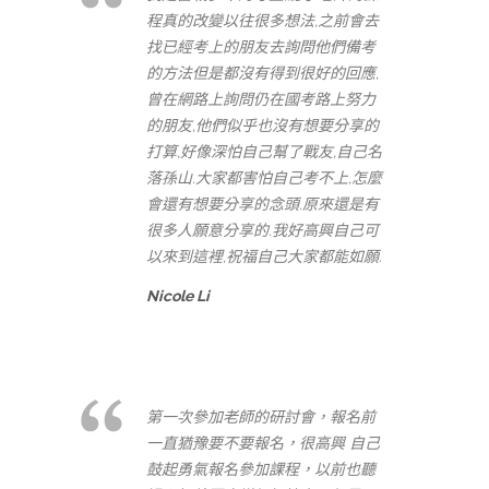
程真的改變以往很多想法,之前會去
找已經考上的朋友去詢問他們備考
的方法但是都沒有得到很好的回應,
曾在網路上詢問仍在國考路上努力
的朋友,他們似乎也沒有想要分享的
打算,好像深怕自己幫了戰友,自己名
落孫山.大家都害怕自己考不上,怎麼
會還有想要分享的念頭.原來還是有
很多人願意分享的.我好高興自己可
以來到這裡,祝福自己大家都能如願.
Nicole Li
第一次參加老師的研討會，報名前
一直猶豫要不要報名，很高興 自己
鼓起勇氣報名參加課程，以前也聽