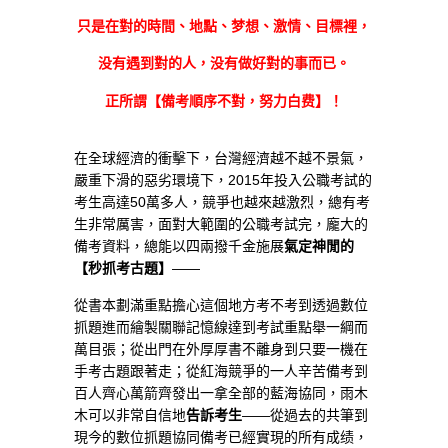
只是在對的時間、地點、梦想、激情、目標裡，
没有遇到對的人，没有做好對的事而已。
正所謂【備考順序不對，努力白费】！
在全球經濟的衝擊下，台灣經濟越不越不景氣，
嚴重下滑的惡劣環境下，2015年投入公職考試的
考生高達50萬多人，競爭也越來越激烈，總有考
生非常厲害，面對大範圍的公職考試完，龐大的
備考資料，總能以四兩撥千金施展
氣定神閒的
【秒抓考古題】
——
從書本劃滿重點擔心這個地方考不考到透過數位
抓題進而繪製關聯記憶線達到考試重點舉一綱而
萬目張；從出門在外厚厚書不離身到只要一機在
手考古題跟著走；從紅海競爭的一人辛苦備考到
百人齊心萬箭齊發出一拿全部的藍海協同，雨木
木可以非常自信地
告訴考生
——從過去的共筆到
現今的數位抓題協同備考已經實現的所有成绩，