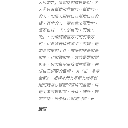
人恆助之」這句話的意思是說，老
天爺只有幫助那些會自己幫助自己
的人，如果人願意自己幫助自己的
話，其他的人一定也會來幫助你。
儒家也說：「人必自助，而後人
助」。而傳統讀書方式或備考方
式，也要隨著科技進步而改變，藉
助高效率的工具，傳統的堆疊愈疊
愈多，也愈跌愈多，應該是要愈刪
愈多，火力集中主攻常考重點，完
成自己想要的目標。 ★『出一拿走
全部』 ~把課本所有章節有幾章就
繪成幾張心智圖即該科的藍圖，再
藉由考古題對照、分析、統計、雙
向連結，最後以心智圖回想。★
唐誼