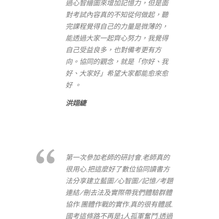
過心智繪圖來增加記憶力，但是面
對考試內容真的不知從何做起，聽
完課程覺得自己的力量是微薄的，
能透過大家一起齊心努力，我覺得
自己受益良多，也對備考更有方
向。協同的觀念，就是「你好、我
好、大家好」希望大家都能愈來愈
好 。
洪翊緁
第一次參加老師的研討會,老師真的
很用心,把這麼好了數位協同讀書方
法分享建立藍圖/心智圖/記憶/考題
連結/刪去法及實際帶我們體驗群體
協作.團體作戰的實作,真的很有體感,
國考這條路不再是1人孤軍奮鬥,透過