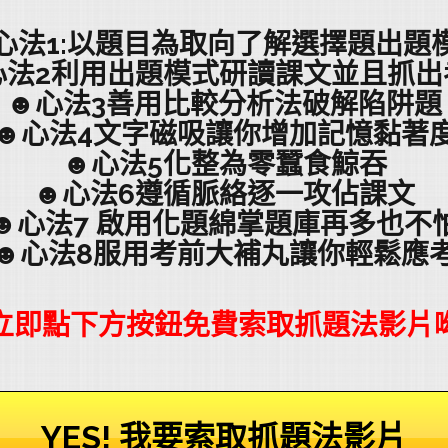
心法1:以題目為取向了解選擇題出題
心法2利用出題模式研讀課文並且抓出
☻心法3善用比較分析法破解陷阱題
☻心法4文字磁吸讓你增加記憶黏著
☻心法5化整為零蠶食鯨吞
☻心法6遵循脈絡逐一攻佔課文
☻心法7 啟用化題綿掌題庫再多也不
☻心法8服用考前大補丸讓你輕鬆應
立即點下方按鈕免費索取抓題法影片
YES! 我要索取抓題法影片