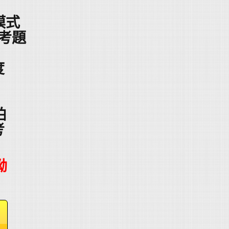
模式
考題
度
怕
考
呦