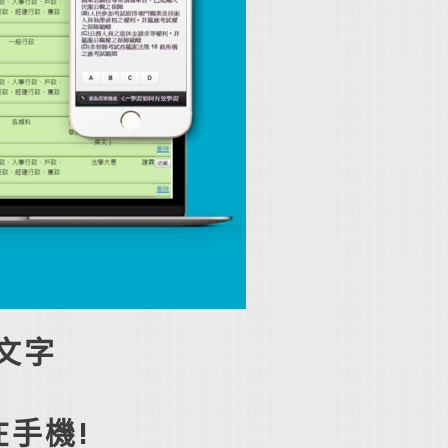
文字
在手機!