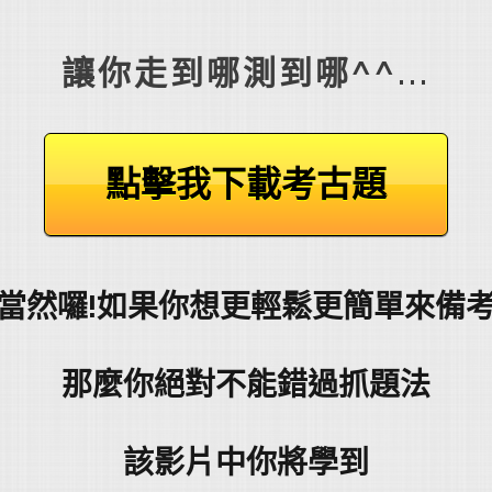
讓你走到哪測到哪^^...
點擊我下載考古題
當然囉!如果你想更輕鬆更簡單來備
那麼你絕對不能錯過抓題法
該影片中你將學到